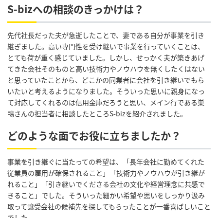
S-bizへの相談のきっかけは？
先代社長だった夫が急逝したことで、妻である自分が事業を引き
継ぎました。高い専門性を受け継いで事業を行っていくことは、
とても荷が重く感じていました。しかし、せっかく夫が築きあげ
てきた会社そのものと高い技術力やノウハウを無くしたくはない
と思っていたことから、どこかの同業者に会社を引き継いでもら
いたいと考えるようになりました。そういった思いに親身になっ
て対応してくれるのは信用金庫だろうと思い、メイン行である巣
鴨さんの担当者に相談したところS-bizを紹介されました。
どのような面でお役に立ちましたか？
事業を引き継ぐに当たっての希望は、「長年会社に勤めてくれた
従業員の雇用が確保されること」「技術力やノウハウが引き継が
れること」「引き継いでくださる会社の文化や経営理念に共感で
きること」でした。そういった細かい希望や思いをしっかり汲み
取って譲受会社の候補先を探してもらったことが一番喜ばしいこと
でした。