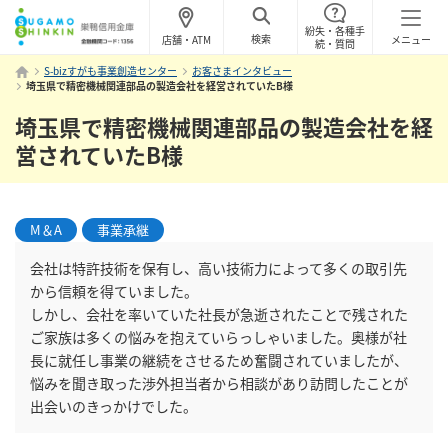
紛失・各種手
検索
店舗・ATM
メニュー
続・質問
S-bizすがも事業創造センター
お客さまインタビュー
埼玉県で精密機械関連部品の製造会社を経営されていたB様
埼玉県で精密機械関連部品の製造会社を経
営されていたB様
M＆A
事業承継
会社は特許技術を保有し、高い技術力によって多くの取引先
から信頼を得ていました。
しかし、会社を率いていた社長が急逝されたことで残された
ご家族は多くの悩みを抱えていらっしゃいました。奥様が社
長に就任し事業の継続をさせるため奮闘されていましたが、
悩みを聞き取った渉外担当者から相談があり訪問したことが
出会いのきっかけでした。