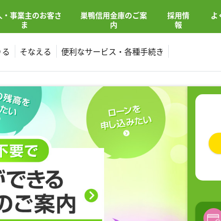
人・事業主
の
お客さ
巣鴨信用金庫の
ご案
採用情
よ
ま
内
報
りる
そなえる
便利なサービス・各種手続き