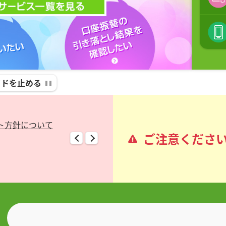
イドを止める
ト方針について
にご注意ください！
【70歳以上のお客さまへ】キャッシュ
全国信用金庫協会を騙る「詐欺メ
オ
ご注意くださ
カードの一部利用制限について
ル、不審なウェブサイト、詐欺電
罪
（PDF：199.5 KB）
にご注意ください！