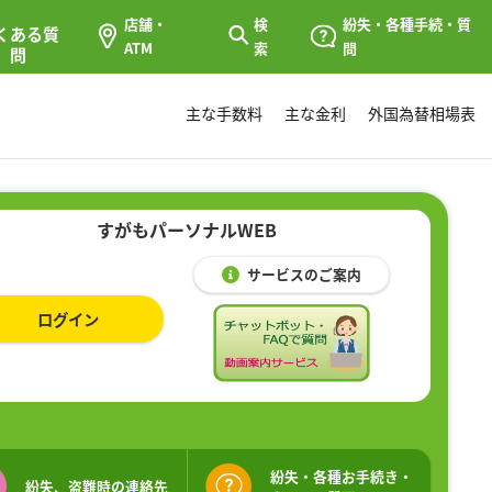
店舗・
検
紛失・各種手続・質
くある質
ATM
索
問
問
主な手数料
主な金利
外国為替相場表
すがもパーソナルWEB
サービスのご案内
ログイン
紛失・各種お手続き・
紛失、盗難時の連絡先