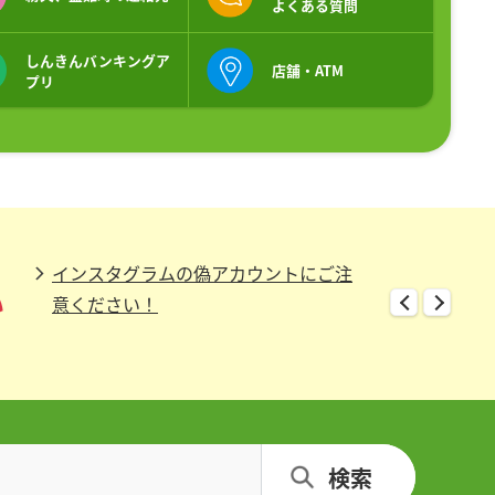
よくある質問
しんきん
バンキング
ア
店舗・ATM
プリ
ー
ンラインカジノを利用した賭博は犯
インスタグラムの偽アカウントにご注
カスタマーハラスメン
sugamo-s
い
話」
です！
意ください！
にご注意くだ