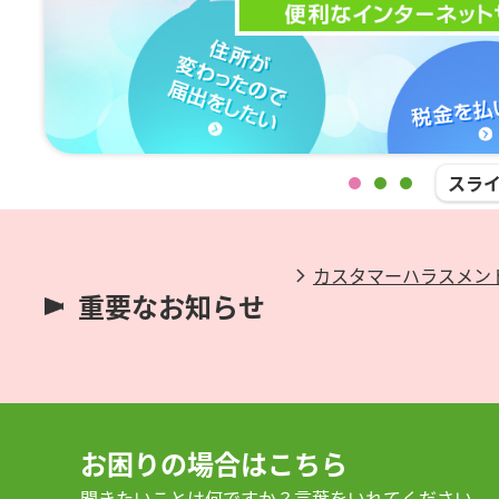
スラ
ンラインカジノを利用した賭博は犯
カスタマーハラスメン
サポート詐欺
重要なお知らせ
です！
お困りの場合はこちら
聞きたいことは何ですか？言葉をいれてください。