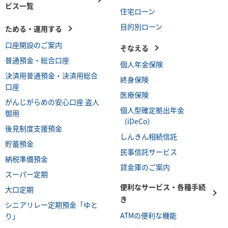
ビス一覧
住宅ローン
目的別ローン
ためる・運用する
口座開設のご案内
そなえる
普通預金・総合口座
個人年金保険
決済用普通預金・決済用総合
終身保険
口座
医療保険
がんじがらめの安心口座 盗人
個人型確定拠出年金
御用
（iDeCo）
後見制度支援預金
しんきん相続信託
貯蓄預金
民事信託サービス
納税準備預金
貸金庫のご案内
スーパー定期
便利なサービス・各種手続
大口定期
き
シニアリレー定期預金「ゆと
ATMの便利な機能
り」