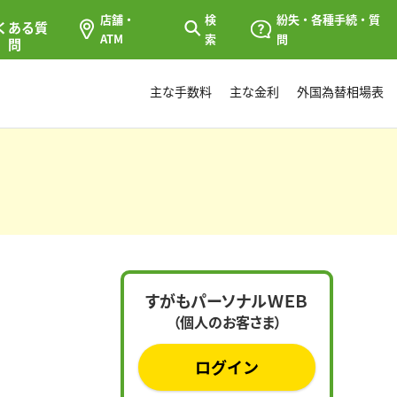
店舗・
検
紛失・各種手続・質
くある質
ATM
索
問
問
主な手数料
主な金利
外国為替相場表
すがもパーソナルＷＥＢ
（個人のお客さま）
ログイン