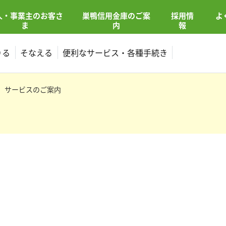
人・事業主
の
お客さ
巣鴨信用金庫の
ご案
採用情
よ
ま
内
報
りる
そなえる
便利なサービス・各種手続き
サービスのご案内