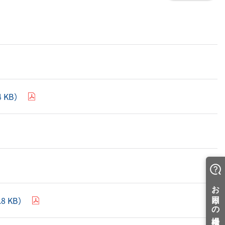
 KB）
 KB）