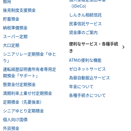
御用
（iDeCo）
後見制度支援預金
しんきん相続信託
貯蓄預金
民事信託サービス
納税準備預金
貸金庫のご案内
スーパー定期
便利なサービス・各種手続
大口定期
き
シニアリレー定期預金「ゆと
ATMの便利な機能
り」
ゼロネットサービス
運転経歴証明書所有者専用定
期預金「サポート」
為替自動振込サービス
懸賞金付定期預金
年金について
満期利率上乗せ付定期預金
各種手続きについて
定期積金（先憂後楽）
シニアゆとり定期積金
個人向け国債
外貨預金