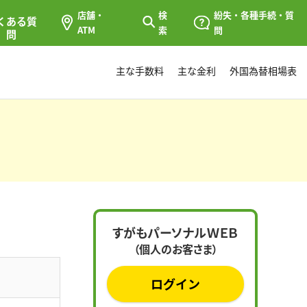
店舗・
検
紛失・各種手続・質
くある質
ATM
索
問
問
主な手数料
主な金利
外国為替相場表
すがもパーソナルＷＥＢ
（個人のお客さま）
ログイン