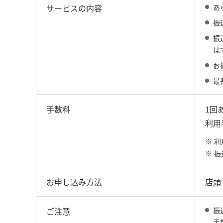
サービスの内容
あ
振
振
は
お
最
手数料
1回
利用
※
利
※
振
お申し込み方法
店頭
ご注意
振
手