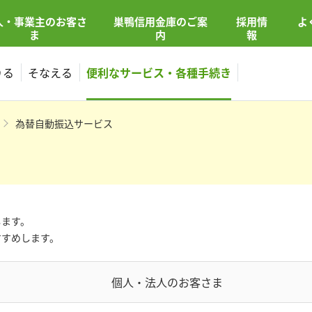
人・事業主
の
お客さ
巣鴨信用金庫の
ご案
採用情
よ
ま
内
報
りる
そなえる
便利なサービス・各種手続き
為替自動振込サービス
します。
すすめします。
個人・法人のお客さま