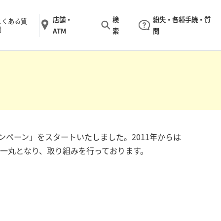
店舗・
検
紛失・各種手続・質
よくある質
問
ATM
索
問
ンペーン」をスタートいたしました。2011年からは
が一丸となり、取り組みを行っております。