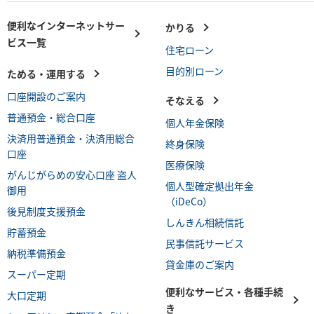
便利なインターネットサー
かりる
ビス一覧
住宅ローン
目的別ローン
ためる・運用する
口座開設のご案内
そなえる
普通預金・総合口座
個人年金保険
決済用普通預金・決済用総合
終身保険
口座
医療保険
がんじがらめの安心口座 盗人
個人型確定拠出年金
御用
（iDeCo）
後見制度支援預金
しんきん相続信託
貯蓄預金
民事信託サービス
納税準備預金
貸金庫のご案内
スーパー定期
便利なサービス・各種手続
大口定期
き