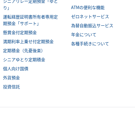
シニアリレー定期預金「ゆと
ATMの便利な機能
り」
ゼロネットサービス
運転経歴証明書所有者専用定
期預金「サポート」
為替自動振込サービス
懸賞金付定期預金
年金について
満期利率上乗せ付定期預金
各種手続きについて
定期積金（先憂後楽）
シニアゆとり定期積金
個人向け国債
外貨預金
投資信託