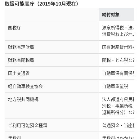
取扱可能官庁（2019年10月現在）
納付対象
国税庁
源泉所得税・法人
消費税および地方
財務省理財局
国有財産貸付料な
財務省関税局
関税・とん税など
国土交通省
自動車保有関係手
軽自動車検査協会
自動車重量税
地方税共同機構
法人都道府県民税
別税・事業所税・
退職所得分）など
ご利用可能預金種類
普通預金・当座預
手数料
手数料はかかりま