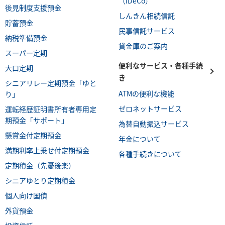
（iDeCo）
後見制度支援預金
しんきん相続信託
貯蓄預金
民事信託サービス
納税準備預金
貸金庫のご案内
スーパー定期
便利なサービス・各種手続
大口定期
き
シニアリレー定期預金「ゆと
ATMの便利な機能
り」
ゼロネットサービス
運転経歴証明書所有者専用定
期預金「サポート」
為替自動振込サービス
懸賞金付定期預金
年金について
満期利率上乗せ付定期預金
各種手続きについて
定期積金（先憂後楽）
シニアゆとり定期積金
個人向け国債
外貨預金