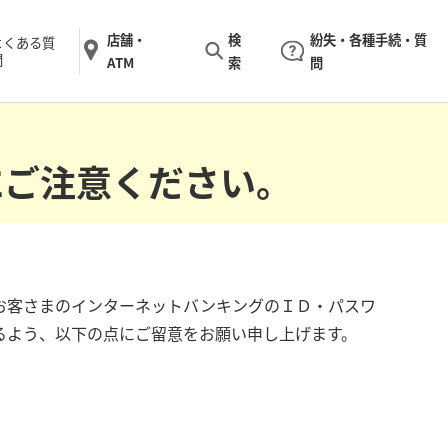
店舗・
検
紛失・各種手続・質
よくある質
問
ATM
索
問
にご注意ください。
お客さまのインターネットバンキングのＩＤ・パスワ
るよう、以下の点にご留意をお願い申し上げます。
。